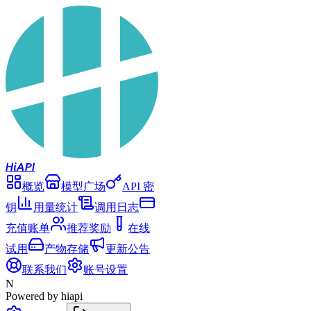
Hi
API
概览
模型广场
API 密
钥
用量统计
调用日志
充值账单
推荐奖励
在线
试用
产物存储
更新公告
联系我们
账号设置
N
Powered by hiapi