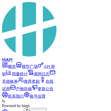
Hi
API
概览
模型广场
API 密
钥
用量统计
调用日志
充值账单
推荐奖励
在线
试用
产物存储
更新公告
联系我们
账号设置
N
Powered by hiapi