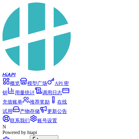
Hi
API
概览
模型广场
API 密
钥
用量统计
调用日志
充值账单
推荐奖励
在线
试用
产物存储
更新公告
联系我们
账号设置
N
Powered by hiapi