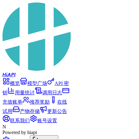
Hi
API
概览
模型广场
API 密
钥
用量统计
调用日志
充值账单
推荐奖励
在线
试用
产物存储
更新公告
联系我们
账号设置
N
Powered by hiapi