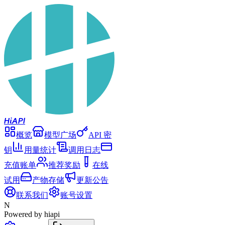
Hi
API
概览
模型广场
API 密
钥
用量统计
调用日志
充值账单
推荐奖励
在线
试用
产物存储
更新公告
联系我们
账号设置
N
Powered by hiapi