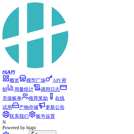
Hi
API
概览
模型广场
API 密
钥
用量统计
调用日志
充值账单
推荐奖励
在线
试用
产物存储
更新公告
联系我们
账号设置
N
Powered by hiapi