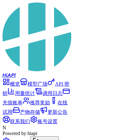
Hi
API
概览
模型广场
API 密
钥
用量统计
调用日志
充值账单
推荐奖励
在线
试用
产物存储
更新公告
联系我们
账号设置
N
Powered by hiapi