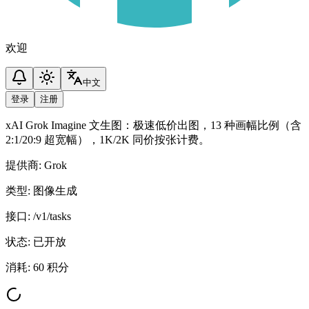
欢迎
中文
登录
注册
xAI Grok Imagine 文生图：极速低价出图，13 种画幅比例（含
2:1/20:9 超宽幅），1K/2K 同价按张计费。
提供商
:
Grok
类型
:
图像生成
接口
:
/v1/tasks
状态
:
已开放
消耗
:
60 积分