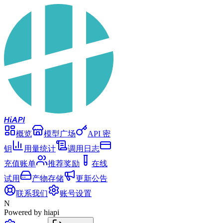
Hi
API
概览
模型广场
API 密
钥
用量统计
调用日志
充值账单
推荐奖励
在线
试用
产物存储
更新公告
联系我们
账号设置
N
Powered by hiapi